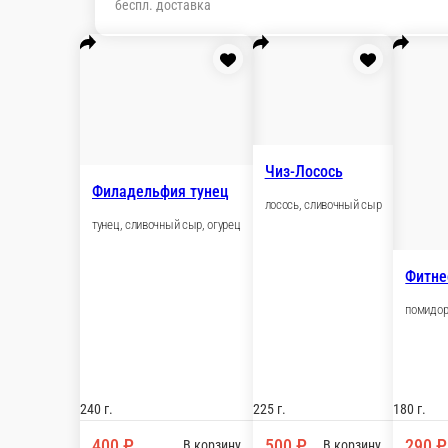
Филадельфия тунец
тунец, сливочный сыр, огурец
240 г.
400 ₽
В корзину
Чиз-Лосось
лосось, сливочный сыр
225 г.
500 ₽
В корзину
Фитнес
помидор, огурец, салат, паприка, сливочный сыр, кунжут
180 г.