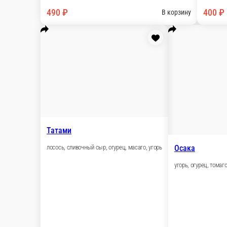
Азия
лосось, снежный краб, спайс соус, огурец, масаго
225 г.
375 ₽
В корзину
Гейша
лосось, масаго, огурец, угорь, спайс соус
225 г.
420 ₽
В корзину
Токио
королевская креветка, сливочный сыр, масаго, лист салата
195 г.
350 ₽