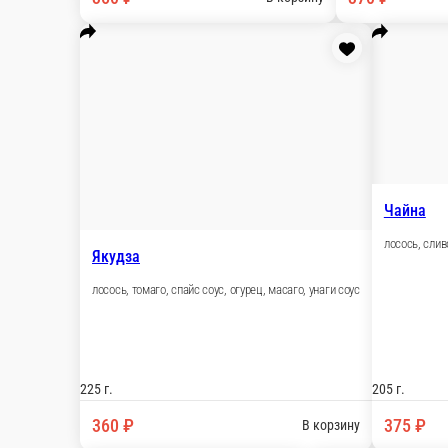
Филадельфия с креветкой темпура
креветка темпура, лосось, спайс соус, унаги соус
248 г.
590 ₽
В корзину
Бонито
лосось, огурец, сливочный сыр, стружка тунца
205 г.
350 ₽
В корзину
Киото
лосось, угорь, огурец, сливочный сыр, масаго
215 г.