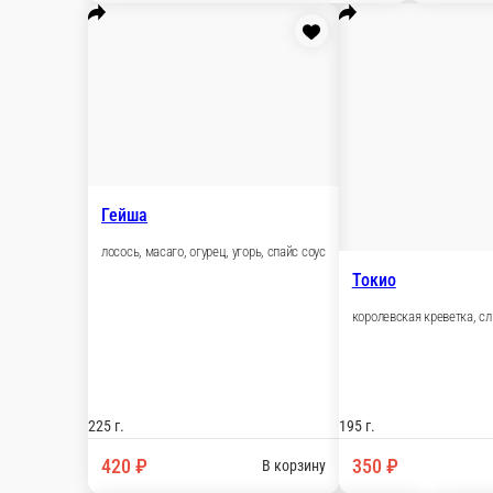
370 ₽
В корзину
Дикий тунец
тунец, снежный краб, сливочный сыр, огурец, кунжут
195 г.
375 ₽
В корзину
Самурай
королевская креветка, масаго, лист салата, спайс соус, шичими
210 г.
350 ₽
В корзину
Якудза
лосось, томаго, спайс соус, огурец, масаго, унаги соус