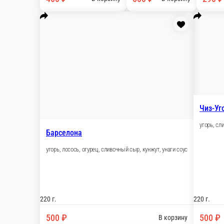
290 ₽
В корзину
Креветка с тунцом
креветка, тунец, спайс соус, масаго
190 г.
375 ₽
В корзину
Япония
лосось, сливочный сыр, огурец, масаго
220 г.
390 ₽
В корзину
Барселона