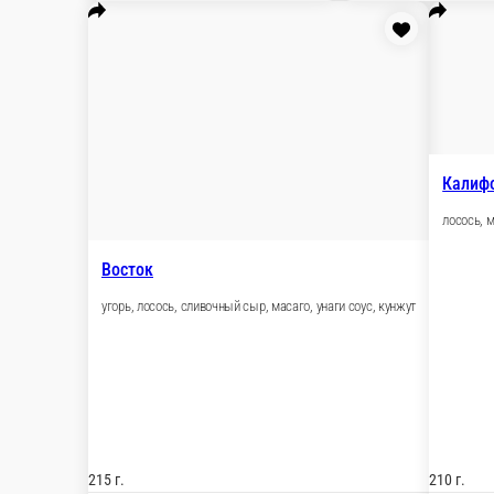
225 г.
360 ₽
В корзину
Чайна
лосось, сливочный сыр, огурец, кунжут
205 г.
375 ₽
В корзину
Чиккен
копченая курица, лист салата, помидор, спайс соус
195 г.
340 ₽
В корзину