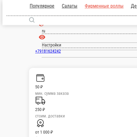
Горячий Ключ
ru
Настройки
+79181624242
Главная
Отзывы
О нас
50 ₽
мин. сумма заказа
250 ₽
стоим. доставки
от
1 000 ₽
беспл. доставка
Популярное
Салаты
Фирменные роллы
Десерты
Темпура роллы
К