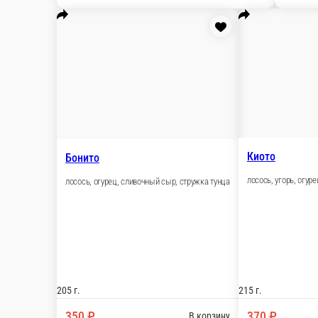
угорь, лосось, огурец, сливочный сыр, кунжут, унаги соус
220 г.
500 ₽
В корзину
Чиз-Угорь
угорь, сливочный сыр, унаги соус, кунжут
220 г.
500 ₽
В корзину
Калифорния с креветкой
королевская креветка, майонез, масаго, огурец
210 г.
395 ₽
В корзину