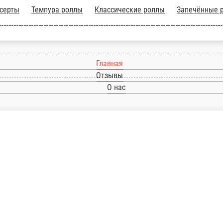
лассические роллы
Запечённые роллы
Суши
Сеты
Закуски
Напитк