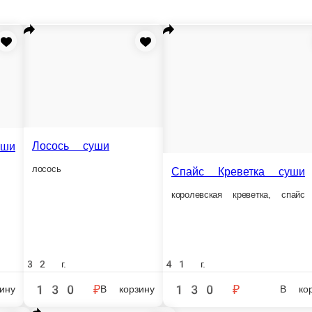
и
Спайс тунец суши
Спайс Кр
Спайс Креветка суши
спайс соус, тунец
снежный краб
королевская креветка, спайс соус
41 г.
35 г.
35 г.
130 ₽
130 ₽
130 ₽
зину
В корзину
В корзину