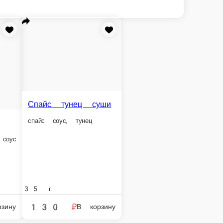
Спайс Угорь суши
Угорь суши
аб суши
угорь, спайс соус
угорь, унаги соус, кунжут
, спайс соус
35 г.
32 г.
130 ₽
130 ₽
В корзину
В корзину
В корзину