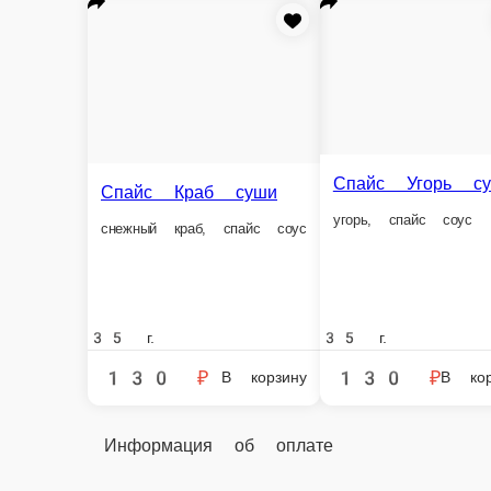
Наличный расчёт
Оплата производится наличными курьеру при доставк
Спайс Краб суши
Спайс Краб суши — всегда в наличии в
Главная
Суши
Спайс Краб суши