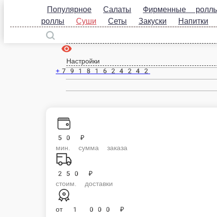
Популярное
Салаты
Фирменные роллы
Де
Горячий Ключ
ru
Настройки
+79181624242
50 ₽
мин. сумма заказа
250 ₽
стоим. доставки
от
1 000 ₽