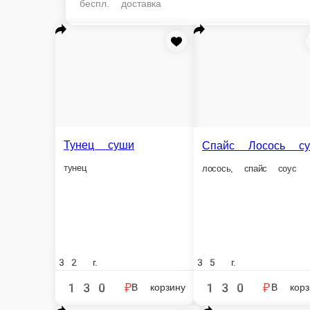
беспл. доставка
Тунец суши
Лосось суш
Спайс Лосось суши
тунец
лосось
лосось, спайс соус
32 г.
35 г.
32 г.
130 ₽
130 ₽
130 ₽
В корзину
В корзину
В кор
Информация об оплате