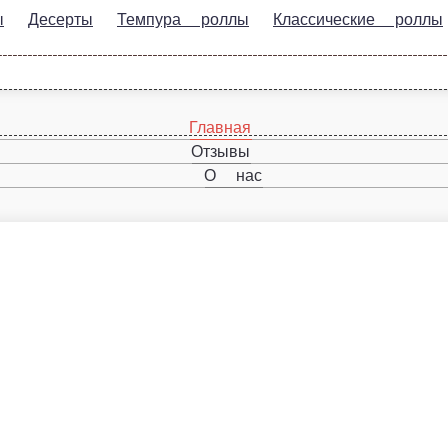
серты
Темпура роллы
Классические роллы
Запечённые 
Главная
Отзывы
О нас